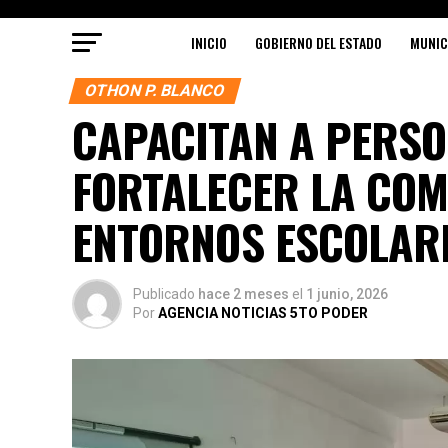
INICIO
GOBIERNO DEL ESTADO
MUNIC
OTHON P. BLANCO
CAPACITAN A PERSO
FORTALECER LA COM
ENTORNOS ESCOLAR
Publicado
hace 2 meses
el
1 junio, 2026
Por
AGENCIA NOTICIAS 5TO PODER