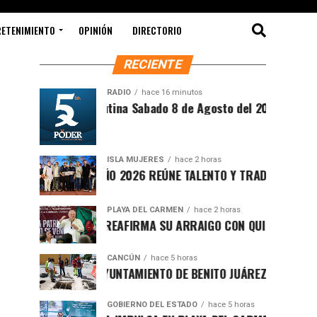
RETENIMIENTO
OPINIÓN
DIRECTORIO
RECIENTE
RADIO
hace 16 minutos
Síntesis Matutina Sabado 8 de Agosto del 2026
ISLA MUJERES
hace 2 horas
CEVICHE ISLEÑO 2026 REÚNE TALENTO Y TRADICIÓN EN ISLA MUJ
PLAYA DEL CARMEN
hace 2 horas
RAFA MARÍN REAFIRMA SU ARRAIGO CON QUINTANA ROO Y LLA
CANCÚN
hace 5 horas
FORTALECE AYUNTAMIENTO DE BENITO JUÁREZ ACCIONES INTEG
GOBIERNO DEL ESTADO
hace 5 horas