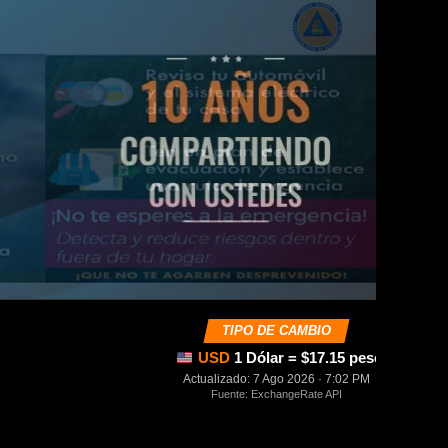
TIPO DE CAMBIO
USD
1 Dólar = $17.15 pesos mexica
Actualizado: 7 Ago 2026 · 7:02 PM
Fuente: ExchangeRate API