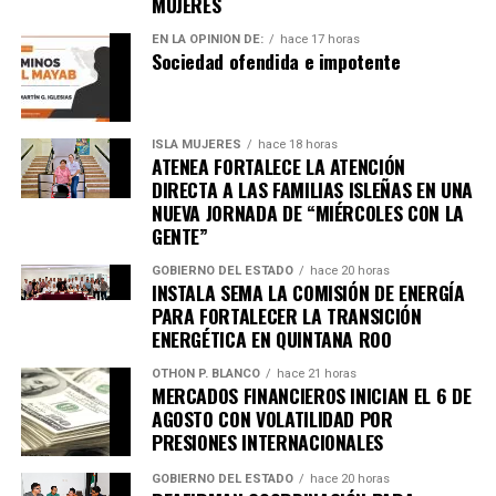
MUJERES
EN LA OPINIÓN DE:
hace 17 horas
Sociedad ofendida e impotente
Unirme al canal de WhatsApp
ISLA MUJERES
hace 18 horas
ATENEA FORTALECE LA ATENCIÓN
DIRECTA A LAS FAMILIAS ISLEÑAS EN UNA
NUEVA JORNADA DE “MIÉRCOLES CON LA
GENTE”
GOBIERNO DEL ESTADO
hace 20 horas
INSTALA SEMA LA COMISIÓN DE ENERGÍA
PARA FORTALECER LA TRANSICIÓN
ENERGÉTICA EN QUINTANA ROO
OTHON P. BLANCO
hace 21 horas
MERCADOS FINANCIEROS INICIAN EL 6 DE
AGOSTO CON VOLATILIDAD POR
PRESIONES INTERNACIONALES
GOBIERNO DEL ESTADO
hace 20 horas