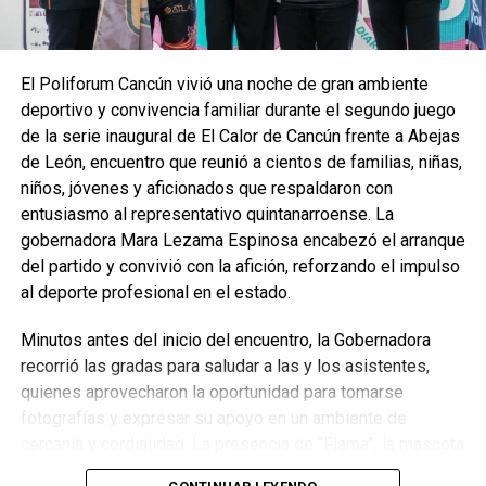
proyectan alternativas que permitan a las y los alumnos
acceder a diversas disciplinas, así como a infraestructura
adecuada para su práctica. Añadió que se trabaja en definir
El Poliforum Cancún vivió una noche de gran ambiente
qué deportes pueden implementarse y qué recursos se
deportivo y convivencia familiar durante el segundo juego
requieren para su operación.
de la serie inaugural de El Calor de Cancún frente a Abejas
Por su parte, Silvia Mendoza subrayó que este primer
de León, encuentro que reunió a cientos de familias, niñas,
recorrido marca el inicio de una ruta de colaboración que
niños, jóvenes y aficionados que respaldaron con
permitirá enriquecer las actividades extracurriculares del
entusiasmo al representativo quintanarroense. La
CECyTE, reiterando que el deporte es un pilar fundamental
gobernadora Mara Lezama Espinosa encabezó el arranque
para el desarrollo de cada estudiante.
del partido y convivió con la afición, reforzando el impulso
al deporte profesional en el estado.
Fuente: 5to Poder Agencia de Noticias
Minutos antes del inicio del encuentro, la Gobernadora
recorrió las gradas para saludar a las y los asistentes,
quienes aprovecharon la oportunidad para tomarse
fotografías y expresar su apoyo en un ambiente de
cercanía y cordialidad. La presencia de “Flama”, la mascota
oficial de El Calor de Cancún, añadió dinamismo a la