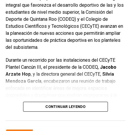
integral que favorezca el desarrollo deportivo de las y los
estudiantes de nivel medio superior, la Comisión del
Deporte de Quintana Roo (CODEQ) y el Colegio de
Estudios Científicos y Tecnológicos (CECyTE) avanzan en
la planeación de nuevas acciones que permitirán ampliar
las oportunidades de práctica deportiva en los planteles
del subsistema.
Durante un recorrido por las instalaciones del CECyTE
Plantel Cancún III, el presidente de la CODEQ,
Jacobo
Arzate Hop
, y la directora general del CECyTE,
Silvia
Mendoza García
, encabezaron una reunión de trabajo
enfocada en identificar áreas de mejora, espacios
disponibles y disciplinas que podrían incorporarse a la
oferta extracurricular para fortalecer la formación integral
CONTINUAR LEYENDO
de la juventud quintanarroense.