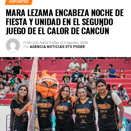
DEPORTES
MARA LEZAMA ENCABEZA NOCHE DE
FIESTA Y UNIDAD EN EL SEGUNDO
JUEGO DE EL CALOR DE CANCÚN
Publicado
hace 5 días
el
2 agosto, 2026
Por
AGENCIA NOTICIAS 5TO PODER
En concordancia con el
Nuevo Acuerdo por el Bienestar
y Desarrollo
, impulsado por la gobernadora Mara Lezama
Espinosa, ambas instituciones coincidieron en que la
educación y el deporte deben caminar de la mano para
garantizar que las y los jóvenes cuenten con herramientas
que fortalezcan su crecimiento físico, emocional y social.
Arzate Hop destacó que el objetivo es que el deporte sea
una prioridad dentro de la vida estudiantil, por lo que se