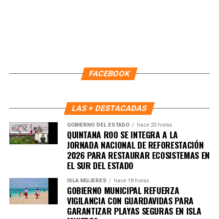
FACEBOOK
LAS + DESTACADAS
GOBIERNO DEL ESTADO
hace 20 horas
QUINTANA ROO SE INTEGRA A LA
JORNADA NACIONAL DE REFORESTACIÓN
2026 PARA RESTAURAR ECOSISTEMAS EN
Recibe las noticias al instante
EL SUR DEL ESTADO
ISLA MUJERES
hace 18 horas
Únete al canal oficial de WhatsApp de
GOBIERNO MUNICIPAL REFUERZA
Quinto Poder
y recibe las noticias más
VIGILANCIA CON GUARDAVIDAS PARA
importantes de Quintana Roo directamente
GARANTIZAR PLAYAS SEGURAS EN ISLA
en tu teléfono.