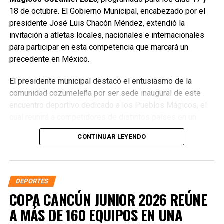
18 de octubre. El Gobierno Municipal, encabezado por el
presidente José Luis Chacón Méndez, extendió la
invitación a atletas locales, nacionales e internacionales
para participar en esta competencia que marcará un
precedente en México.
El presidente municipal destacó el entusiasmo de la
comunidad cozumeleña por ser sede inaugural de este
encuentro deportivo dedicado a los Pueblos Mágicos, el
cual reunirá a competidores de distintos países en un
entorno privilegiado por su belleza natural, infraestructura
CONTINUAR LEYENDO
y hospitalidad. Subrayó que este evento refuerza la visión
de posicionar a Cozumel como
La Isla del Deporte
,
proyectando sus atractivos a nivel mundial.
DEPORTES
Chacón Méndez reconoció el respaldo de la presidenta de
COPA CANCÚN JUNIOR 2026 REÚNE
México, Claudia Sheinbaum Pardo, y de la gobernadora de
A MÁS DE 160 EQUIPOS EN UNA
Quintana Roo, Mara Lezama Espinosa, quienes han
impulsado que Cozumel sea sede de esta competencia