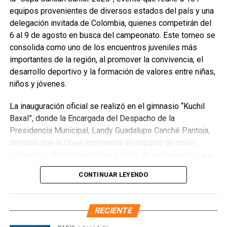
Quinto Poder
y recibe las noticias más
equipos provenientes de diversos estados del país y una
importantes de Quintana Roo directamente
delegación invitada de Colombia, quienes competirán del
en tu teléfono.
6 al 9 de agosto en busca del campeonato. Este torneo se
consolida como uno de los encuentros juveniles más
Unirme al canal de WhatsApp
importantes de la región, al promover la convivencia, el
desarrollo deportivo y la formación de valores entre niñas,
niños y jóvenes.
La inauguración oficial se realizó en el gimnasio “Kuchil
Baxal”, donde la Encargada del Despacho de la
Presidencia Municipal, Landy Guadalupe Canché Pantoja,
destacó que la Copa representa un espacio de unión,
esfuerzo y determinación para miles de participantes que
encuentran en el deporte una oportunidad de crecimiento
CONTINUAR LEYENDO
personal. Subrayó que la administración municipal impulsa
acciones que fortalecen el bienestar y las oportunidades
para la juventud, reconociendo el papel fundamental de
RECIENTE
madres, padres, entrenadores y organizadores en la