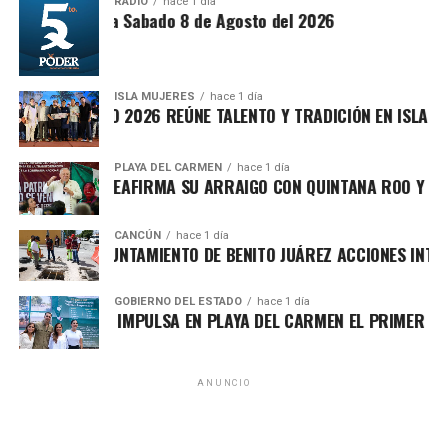
formación de mejores ciudadanos.
RADIO
hace 1 día
ntesis Matutina Sabado 8 de Agosto del 2026
ISLA MUJERES
hace 1 día
VICHE ISLEÑO 2026 REÚNE TALENTO Y TRADICIÓN EN ISLA MUJE
PLAYA DEL CARMEN
hace 1 día
FA MARÍN REAFIRMA SU ARRAIGO CON QUINTANA ROO Y LLAMA
El director general del Instituto de la Cultura Física y
CANCÚN
hace 1 día
Deporte, Alejandro Luna López, agradeció la confianza de
RTALECE AYUNTAMIENTO DE BENITO JUÁREZ ACCIONES INTEGRA
las familias y resaltó que el voleibol es una disciplina que
une comunidades y deja enseñanzas que trascienden la
GOBIERNO DEL ESTADO
hace 1 día
cancha. Invitó a las y los jugadores a competir con entrega,
RA LEZAMA IMPULSA EN PLAYA DEL CARMEN EL PRIMER CENTR
defender sus colores y disfrutar cada punto como parte
de su desarrollo integral.
ANUNCIO
Durante el torneo participarán las categorías
Microvoleibol, Minivoleibol, Infantil Menor, Infantil Mayor,