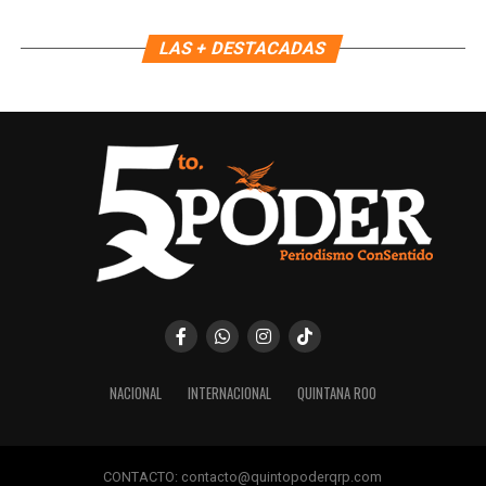
LAS + DESTACADAS
Recibe las noticias al instante
Únete al canal oficial de WhatsApp de
Quinto Poder
y recibe las noticias más
importantes de Quintana Roo directamente
en tu teléfono.
Unirme al canal de WhatsApp
NACIONAL
INTERNACIONAL
QUINTANA ROO
CONTACTO: contacto@quintopoderqrp.com