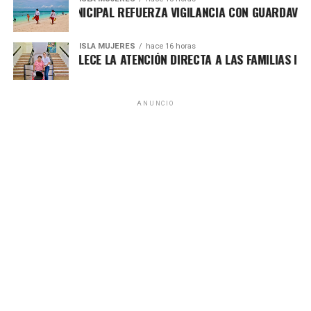
Acompañada por autoridades estatales y municipales,
IERNO MUNICIPAL REFUERZA VIGILANCIA CON GUARDAVIDAS P
Unirme al canal de WhatsApp
entre ellas la presidenta honoraria del DIF Quintana Roo,
Verónica Lezama Espinosa, y el titular de la CODEQ,
ISLA MUJERES
hace 16 horas
NEA FORTALECE LA ATENCIÓN DIRECTA A LAS FAMILIAS ISLEÑA
Jacobo Arzate Hop, la Gobernadora realizó el saque inicial
que dio paso al enfrentamiento correspondiente a la
primera serie como local del equipo dentro de la Liga
ANUNCIO
Caliente.mx LNBP, el máximo circuito del baloncesto
profesional en México.
El Calor de Cancún, que representa a Quintana Roo desde
2024, disputará 14 partidos como local esta temporada,
consolidando al Poliforum como sede del crecimiento
deportivo en la entidad. Entre sus jugadores destaca el
chetumaleño Luis Sandoval, ejemplo del talento
quintanarroense en el baloncesto nacional.
La afición respondió con entusiasmo, creando una
atmósfera vibrante que reafirma el respaldo ciudadano al
deporte profesional y al equipo representativo del estado.