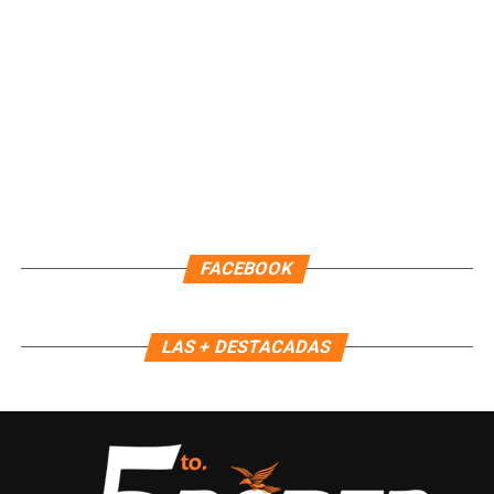
fortalece a las familias de Puerto Morelos y seguiremos
impulsando acciones que generen bienestar”, concluyó.
Fuente: 5to Poder Agencia de Noticias
FACEBOOK
LAS + DESTACADAS