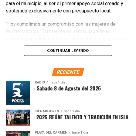
para el municipio, al ser el primer apoyo social creado y
sostenido exclusivamente con presupuesto local.
“Hoy cumplimos un compromiso con las mujeres de
Puerto Morelos. Esta tarjeta es el resultado de un
gobierno que administra con responsabilidad los recursos
públicos para convertirlos en acciones que beneficien
CONTINUAR LEYENDO
directamente a nuestra gente”, afirmó. El esquema
contempla un apoyo mensual de
mil 300 pesos
para la
adquisición de productos de la canasta básica en
RECIENTE
establecimientos participantes.
RADIO
hace 1 día
ntesis Matutina Sabado 8 de Agosto del 2026
ISLA MUJERES
hace 1 día
ICHE ISLEÑO 2026 REÚNE TALENTO Y TRADICIÓN EN ISLA MUJER
PLAYA DEL CARMEN
hace 1 día