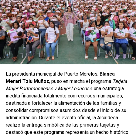
El talento local también tendrá presencia con Luis Antonio
“Duro May Jr.” May, quien buscará imponer su estilo frente
a Miguel Alejandro Uicab Dzib. Además, la cartelera
incluirá enfrentamientos entre representantes de Cancún,
Playa del Carmen, Cozumel, Tizimín, Xalapa y Ciudad de
México, fortaleciendo la proyección del boxeo profesional
en el sureste del país.
Los organizadores extendieron una invitación a la
La presidenta municipal de Puerto Morelos,
Blanca
ciudadanía para asistir y respaldar a los pugilistas que
Merari Tziu Muñoz
, puso en marcha el programa
Tarjeta
subirán al ring, destacando que este tipo de eventos
Mujer Portomorelense y Mujer Leonense
, una estrategia
impulsa el desarrollo deportivo, fomenta nuevas
inédita financiada totalmente con recursos municipales,
generaciones de talentos y ofrece un espectáculo familiar
destinada a fortalecer la alimentación de las familias y
para la comunidad. Con todo preparado, Puerto Morelos se
consolidar compromisos asumidos desde el inicio de su
alista para vivir una noche de boxeo que promete grandes
administración. Durante el evento oficial, la Alcaldesa
momentos sobre el cuadrilátero.
realizó la entrega simbólica de las primeras tarjetas y
destacó que este programa representa un hecho histórico
Fuente: 5to Poder Agencia de Noticias