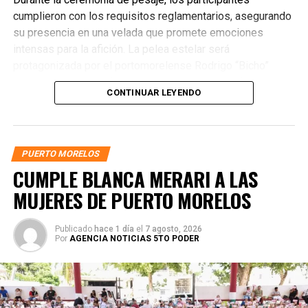
cumplieron con los requisitos reglamentarios, asegurando
su presencia en una velada que promete emociones
intensas para la afición. La pelea estelar será
protagonizada por el portomorelense Rodrigo “Bicho”
Arredondo, quien enfrentará al yucateco Jesús “Gato”
CONTINUAR LEYENDO
Pedro Moo en un combate pactado a cuatro rounds dentro
de la división de los 75 kilogramos.
PUERTO MORELOS
CUMPLE BLANCA MERARI A LAS
MUJERES DE PUERTO MORELOS
Publicado
hace 1 día
el
7 agosto, 2026
Por
AGENCIA NOTICIAS 5TO PODER