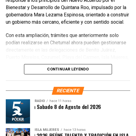
responde a los principios del Nuevo Acuerdo por el
Unirme al canal de WhatsApp
Bienestar y Desarrollo de Quintana Roo, impulsado por la
gobernadora Mara Lezama Espinosa, orientado a construir
un gobierno más cercano, eficiente y con sentido social.
Con esta ampliación, trámites que anteriormente solo
podían realizarse en Chetumal ahora pueden gestionarse
directamente en las delegaciones de Benito Juárez,
Puerto Morelos, Cozumel, Playa del Carmen, Isla Mujeres,
Tulum y Felipe Carrillo Puerto, así como en las
CONTINUAR LEYENDO
subdelegaciones de Lázaro Cárdenas y José María
Morelos, siempre que la concesión corresponda a la
jurisdicción de cada oficina. Entre los procedimientos
RECIENTE
disponibles se encuentran
Cesión de derechos
,
Cesión
de derechos por defunción
,
Certificación de
RADIO
hace 11 horas
ntesis Matutina Sabado 8 de Agosto del 2026
derechos
,
Modificación de concesión
y
Designación
de beneficiarios
.
ISLA MUJERES
hace 13 horas
VICHE ISLEÑO 2026 REÚNE TALENTO Y TRADICIÓN EN ISLA MUJE