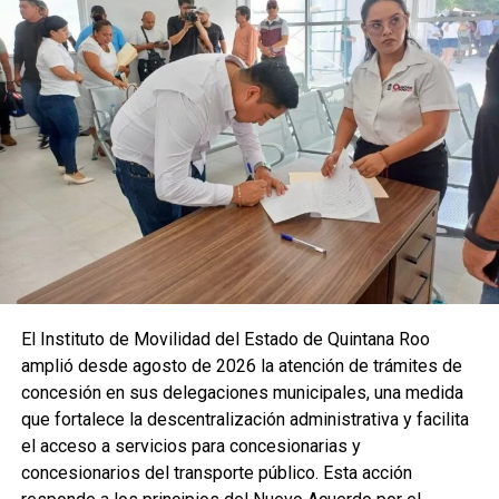
Las condiciones de calor extremo continuarán durante los
próximos días, por lo que se recomienda a la población
tomar precauciones, mantenerse informada y atender
cualquier aviso preventivo. El ambiente húmedo y las altas
temperaturas seguirán siendo protagonistas en la región,
reforzando la importancia de medidas de autocuidado para
evitar golpes de calor.
Fuente: 5to Poder Agencia de Noticias
Recibe las noticias al instante
El Instituto de Movilidad del Estado de Quintana Roo
amplió desde agosto de 2026 la atención de trámites de
Únete al canal oficial de WhatsApp de
concesión en sus delegaciones municipales, una medida
Quinto Poder
y recibe las noticias más
que fortalece la descentralización administrativa y facilita
importantes de Quintana Roo directamente
el acceso a servicios para concesionarias y
en tu teléfono.
concesionarios del transporte público. Esta acción