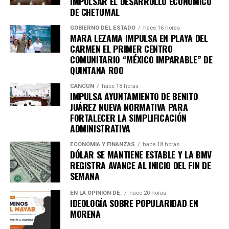
IMPULSAR EL DESARROLLO ECONÓMICO
DE CHETUMAL
GOBIERNO DEL ESTADO
hace 16 horas
MARA LEZAMA IMPULSA EN PLAYA DEL
CARMEN EL PRIMER CENTRO
COMUNITARIO “MÉXICO IMPARABLE” DE
QUINTANA ROO
Recibe las noticias al instante
CANCÚN
hace 18 horas
IMPULSA AYUNTAMIENTO DE BENITO
Únete al canal oficial de WhatsApp de
JUÁREZ NUEVA NORMATIVA PARA
Quinto Poder
y recibe las noticias más
FORTALECER LA SIMPLIFICACIÓN
ADMINISTRATIVA
importantes de Quintana Roo directamente
en tu teléfono.
ECONOMÍA Y FINANZAS
hace 18 horas
DÓLAR SE MANTIENE ESTABLE Y LA BMV
REGISTRA AVANCE AL INICIO DEL FIN DE
Unirme al canal de WhatsApp
SEMANA
EN LA OPINIÓN DE:
hace 20 horas
IDEOLOGÍA SOBRE POPULARIDAD EN
MORENA