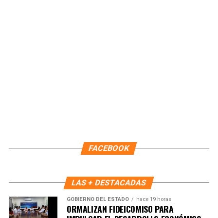
oficinas centrales ubicadas en la capital del estado.
Con estas acciones, el IMOVEQROO consolida una
movilidad más incluyente y eficiente, colocando a las
personas en el centro de las políticas públicas y
garantizando que los servicios lleguen directamente a las
comunidades.
Fuente: 5to Poder Agencia de Noticias
FACEBOOK
LAS + DESTACADAS
GOBIERNO DEL ESTADO
hace 19 horas
ORMALIZAN FIDEICOMISO PARA