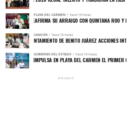
PLAYA DEL CARMEN
hace 13 horas
FA MARÍN REAFIRMA SU ARRAIGO CON QUINTANA ROO Y LLAMA
CANCÚN
hace 16 horas
RTALECE AYUNTAMIENTO DE BENITO JUÁREZ ACCIONES INTEGRA
GOBIERNO DEL ESTADO
hace 16 horas
RA LEZAMA IMPULSA EN PLAYA DEL CARMEN EL PRIMER CENTR
ANUNCIO
El titular del IMOVEQROO, Rafael Hernández Kotasek,
destacó que acercar estos servicios representa un avance
significativo para el sector transporte, al reducir tiempos
de traslado, costos y procesos burocráticos, además de
fortalecer una atención más transparente y accesible. Para
las concesiones de Chetumal, Bacalar y Mahahual, la
recepción de documentos continuará realizándose en las