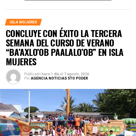
ISLA MUJERES
CONCLUYE CON ÉXITO LA TERCERA
SEMANA DEL CURSO DE VERANO
“BA’AXLO’OB PAALALO’OB” EN ISLA
MUJERES
Publicado
hace 1 día
el
7 agosto, 2026
Por
AGENCIA NOTICIAS 5TO PODER
El jurado reconoció el talento de las y los participantes,
otorgando el primer lugar a Pablo Enrique Castillo, quien
recibió un premio de 10 mil pesos. El segundo lugar fue
para Diego Martín Rosado, con 7 mil 500 pesos; mientras
que el tercer sitio lo obtuvo Pedro Canche, acreedor de 5
mil pesos. En cuarto lugar quedó Daniel Ruiz, con un