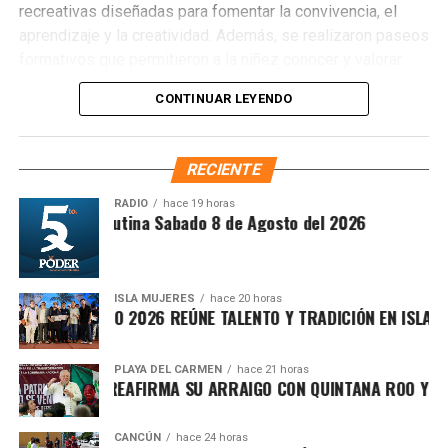
recreativas diseñadas para fomentar la convivencia, el
aprendizaje y la creatividad. Además, se realizaron paseos
formativos que permitieron a la niñez conocer y valorar
espacios emblemáticos del municipio, reforzando su
CONTINUAR LEYENDO
sentido de identidad y pertenencia.
RECIENTE
RADIO
hace 19 horas
Recibe las noticias al instante
Síntesis Matutina Sabado 8 de Agosto del 2026
Únete al canal oficial de WhatsApp de
Quinto Poder
y recibe las noticias más
ISLA MUJERES
hace 20 horas
VICHE ISLEÑO 2026 REÚNE TALENTO Y TRADICIÓN EN ISLA MUJE
importantes de Quintana Roo directamente
en tu teléfono.
PLAYA DEL CARMEN
hace 21 horas
FA MARÍN REAFIRMA SU ARRAIGO CON QUINTANA ROO Y LLAMA
Unirme al canal de WhatsApp
Entre los lugares visitados destacaron el Parque Zazil-Há,
CANCÚN
hace 24 horas