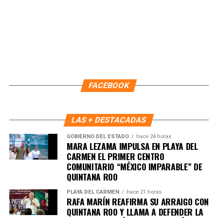
FACEBOOK
LAS + DESTACADAS
GOBIERNO DEL ESTADO
hace 24 horas
MARA LEZAMA IMPULSA EN PLAYA DEL
CARMEN EL PRIMER CENTRO
COMUNITARIO “MÉXICO IMPARABLE” DE
Recibe las noticias al instante
QUINTANA ROO
PLAYA DEL CARMEN
hace 21 horas
Únete al canal oficial de WhatsApp de
RAFA MARÍN REAFIRMA SU ARRAIGO CON
Quinto Poder
y recibe las noticias más
QUINTANA ROO Y LLAMA A DEFENDER LA