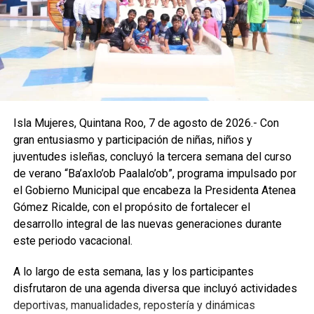
premio de 3 mil 500 pesos, y en quinto lugar Jacob Levi
Quintero, quien recibió 2 mil pesos.
El Gobierno Municipal destacó que este tipo de
actividades fortalecen la convivencia familiar, impulsan el
talento local y consolidan espacios donde la cultura, los
sabores y la participación ciudadana se integran en las
festividades del municipio. Con acciones como esta, Isla
Isla Mujeres, Quintana Roo, 7 de agosto de 2026.- Con
Mujeres reafirma su compromiso de preservar sus
gran entusiasmo y participación de niñas, niños y
tradiciones y promover el valor de su gastronomía como
juventudes isleñas, concluyó la tercera semana del curso
parte esencial de su identidad.
de verano “Ba’axlo’ob Paalalo’ob”, programa impulsado por
el Gobierno Municipal que encabeza la Presidenta Atenea
Fuente: 5to Poder Agencia de Noticias
Gómez Ricalde, con el propósito de fortalecer el
desarrollo integral de las nuevas generaciones durante
este periodo vacacional.
A lo largo de esta semana, las y los participantes
disfrutaron de una agenda diversa que incluyó actividades
deportivas, manualidades, repostería y dinámicas