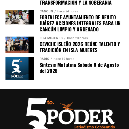
importantes de Quintana Roo directamente
TRANSFORMACIÓN Y LA SOBERANÍA
en tu teléfono.
CANCÚN
hace 24 horas
FORTALECE AYUNTAMIENTO DE BENITO
JUÁREZ ACCIONES INTEGRALES PARA UN
Unirme al canal de WhatsApp
CANCÚN LIMPIO Y ORDENADO
ISLA MUJERES
hace 20 horas
CEVICHE ISLEÑO 2026 REÚNE TALENTO Y
TRADICIÓN EN ISLA MUJERES
RADIO
hace 19 horas
Síntesis Matutina Sabado 8 de Agosto
del 2026