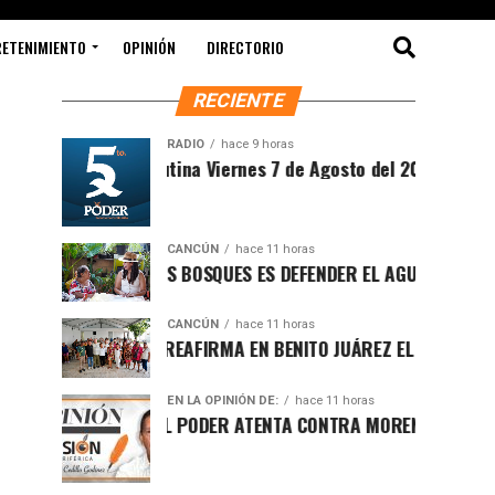
RETENIMIENTO
OPINIÓN
DIRECTORIO
RECIENTE
RADIO
hace 9 horas
Sintesis Matutina Viernes 7 de Agosto del 2026
CANCÚN
hace 11 horas
PROTEGER LOS BOSQUES ES DEFENDER EL AGUA Y EL FUTURO D
CANCÚN
hace 11 horas
RAFA MARÍN REAFIRMA EN BENITO JUÁREZ EL LLAMADO A DEFE
EN LA OPINIÓN DE:
hace 11 horas
LUCHA POR EL PODER ATENTA CONTRA MORENA EN Q.ROO