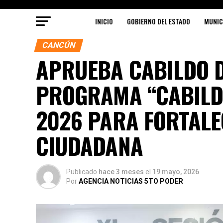
INICIO
GOBIERNO DEL ESTADO
MUNIC
CANCÚN
APRUEBA CABILDO D
PROGRAMA “CABILDO
2026 PARA FORTALE
CIUDADANA
Publicado
hace 3 meses
el
19 mayo, 2026
Por
AGENCIA NOTICIAS 5TO PODER