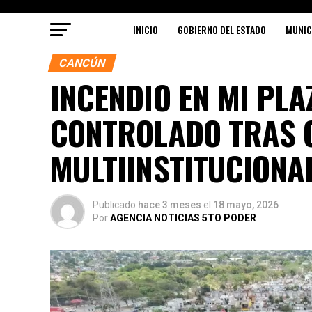
INICIO
GOBIERNO DEL ESTADO
MUNIC
CANCÚN
INCENDIO EN MI PLA
CONTROLADO TRAS 
MULTIINSTITUCIONA
Publicado
hace 3 meses
el
18 mayo, 2026
Por
AGENCIA NOTICIAS 5TO PODER