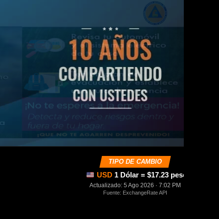
TIPO DE CAMBIO
USD
1 Dólar = $17.23 pesos mexica
Actualizado: 5 Ago 2026 · 7:02 PM
Fuente: ExchangeRate API