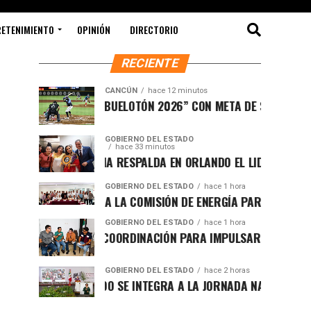
RETENIMIENTO
OPINIÓN
DIRECTORIO
RECIENTE
CANCÚN
hace 12 minutos
ARRANCA “ABUELOTÓN 2026” CON META DE SUPERAR LOS 36 M
GOBIERNO DEL ESTADO
hace 33 minutos
MARA LEZAMA RESPALDA EN ORLANDO EL LIDERAZGO DE MUJE
GOBIERNO DEL ESTADO
hace 1 hora
INSTALA SEMA LA COMISIÓN DE ENERGÍA PARA FORTALECER LA
GOBIERNO DEL ESTADO
hace 1 hora
REAFIRMAN COORDINACIÓN PARA IMPULSAR EL ORDENAMIENTO
GOBIERNO DEL ESTADO
hace 2 horas
QUINTANA ROO SE INTEGRA A LA JORNADA NACIONAL DE REFOR