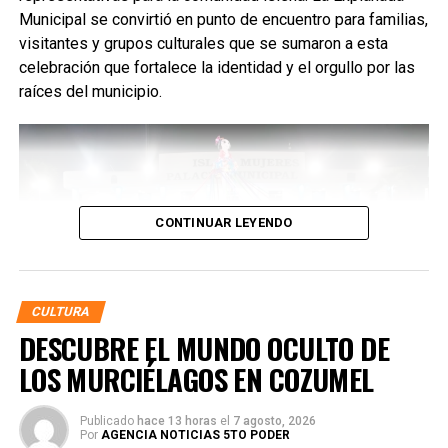
Municipal se convirtió en punto de encuentro para familias,
visitantes y grupos culturales que se sumaron a esta
celebración que fortalece la identidad y el orgullo por las
raíces del municipio.
CONTINUAR LEYENDO
CULTURA
DESCUBRE EL MUNDO OCULTO DE
LOS MURCIÉLAGOS EN COZUMEL
Durante la velada participaron contingentes jaraneros y
Publicado
hace 13 horas
el
7 agosto, 2026
agrupaciones culturales de Isla Mujeres y Cancún, entre
Por
AGENCIA NOTICIAS 5TO PODER