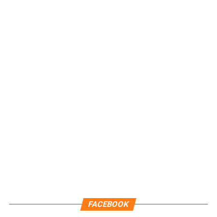
en tu teléfono.
fundamentales para la salud de los ecosistemas y el
bienestar de las comunidades.
Unirme al canal de WhatsApp
FACEBOOK