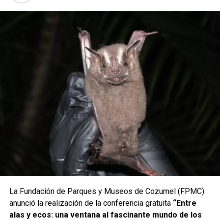
ellos Jaraneros del Caribe, con su embajadora Argelia
Ramírez; Tunben Kuxtal, con su embajadora infantil Harumy
Segovia y las embajadoras adultas Cindy Miranda y
Geraldine Cen; así como Orgullosamente Jaraneros,
representados por su embajadora Clara Canché. A ellos se
sumaron los grupos Alma Caribeña, Añoranzas Kids,
Tumben Kiin, Raíces Nuevas, Al Son del Corazón, Tumben
Ha y Diosa Luna, quienes ofrecieron un espectáculo lleno
de tradición y talento local.
La Fundación de Parques y Museos de Cozumel (FPMC)
anunció la realización de la conferencia gratuita
“Entre
alas y ecos: una ventana al fascinante mundo de los