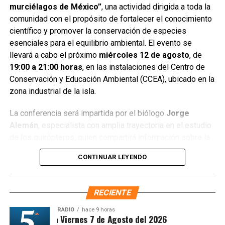
murciélagos de México”
, una actividad dirigida a toda la
comunidad con el propósito de fortalecer el conocimiento
científico y promover la conservación de especies
La Orquesta Jaranera Nueva Generación amenizó la noche
esenciales para el equilibrio ambiental. El evento se
con las tradicionales jaranas, invitando a las y los
llevará a cabo el próximo
miércoles 12 de agosto
, de
asistentes a disfrutar de una convivencia familiar que
19:00 a 21:00 horas
, en las instalaciones del Centro de
reafirma el valor cultural de estas celebraciones. El
Conservación y Educación Ambiental (CCEA), ubicado en la
Gobierno Municipal destacó que este tipo de actividades
zona industrial de la isla.
fortalecen el patrimonio cultural, fomentan la participación
ciudadana y mantienen vivas las tradiciones que dan
La conferencia será impartida por el biólogo
Jorge
identidad a Isla Mujeres.
Alemán
, especialista con amplia trayectoria en el estudio
de los quirópteros, quien compartirá información sobre la
Con acciones como esta, la administración municipal
diversidad, comportamiento y relevancia ecológica de los
reafirma su compromiso de preservar las costumbres que
CONTINUAR LEYENDO
murciélagos mexicanos. Además, las y los asistentes
unen a la comunidad y proyectan la riqueza cultural del
podrán participar en una práctica guiada que permitirá un
municipio ante visitantes nacionales y extranjeros.
acercamiento directo al proceso de monitoreo y estudio
RECIENTE
de estos mamíferos, los únicos capaces de realizar un
Fuente: 5to Poder Agencia de Noticias
vuelo sostenido.
RADIO
hace 9 horas
ntesis Matutina Viernes 7 de Agosto del 2026