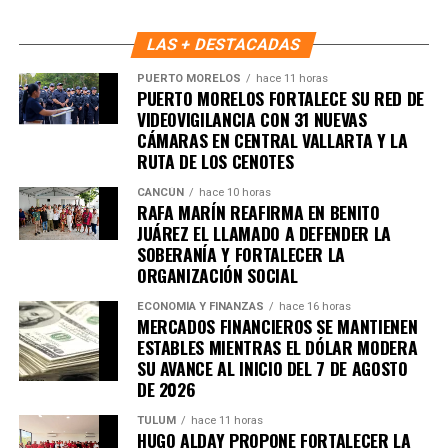
LAS + DESTACADAS
PUERTO MORELOS
hace 11 horas
PUERTO MORELOS FORTALECE SU RED DE
VIDEOVIGILANCIA CON 31 NUEVAS
CÁMARAS EN CENTRAL VALLARTA Y LA
RUTA DE LOS CENOTES
CANCÚN
hace 10 horas
RAFA MARÍN REAFIRMA EN BENITO
JUÁREZ EL LLAMADO A DEFENDER LA
SOBERANÍA Y FORTALECER LA
ORGANIZACIÓN SOCIAL
ECONOMÍA Y FINANZAS
hace 16 horas
MERCADOS FINANCIEROS SE MANTIENEN
ESTABLES MIENTRAS EL DÓLAR MODERA
SU AVANCE AL INICIO DEL 7 DE AGOSTO
Por su parte, la directora general de la FPMC,
Juanita
DE 2026
Alonso Marrufo
, señaló que esta iniciativa se suma a las
acciones del
Nuevo Acuerdo por el Bienestar y
TULUM
hace 11 horas
HUGO ALDAY PROPONE FORTALECER LA
Desarrollo de Quintana Roo
, impulsado por la