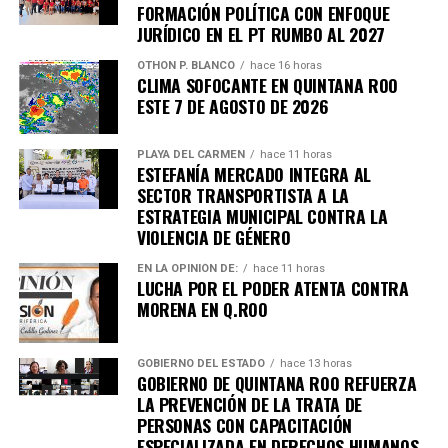
FORMACIÓN POLÍTICA CON ENFOQUE
gobernadora
Mara Lezama Espinosa
, al acercar la ciencia
JURÍDICO EN EL PT RUMBO AL 2027
a la población y fortalecer la participación ciudadana en la
conservación del patrimonio natural.
OTHON P. BLANCO
hace 16 horas
CLIMA SOFOCANTE EN QUINTANA ROO
ESTE 7 DE AGOSTO DE 2026
La FPMC reiteró la invitación a toda la comunidad para
participar en esta experiencia educativa que permitirá
descubrir la extraordinaria diversidad de los murciélagos y
PLAYA DEL CARMEN
hace 11 horas
ESTEFANÍA MERCADO INTEGRA AL
comprender su papel vital en la naturaleza.
SECTOR TRANSPORTISTA A LA
ESTRATEGIA MUNICIPAL CONTRA LA
Fuente: 5to Poder Agencia de Noticias
VIOLENCIA DE GÉNERO
EN LA OPINIÓN DE:
hace 11 horas
LUCHA POR EL PODER ATENTA CONTRA
MORENA EN Q.ROO
GOBIERNO DEL ESTADO
hace 13 horas
GOBIERNO DE QUINTANA ROO REFUERZA
LA PREVENCIÓN DE LA TRATA DE
PERSONAS CON CAPACITACIÓN
ESPECIALIZADA EN DERECHOS HUMANOS