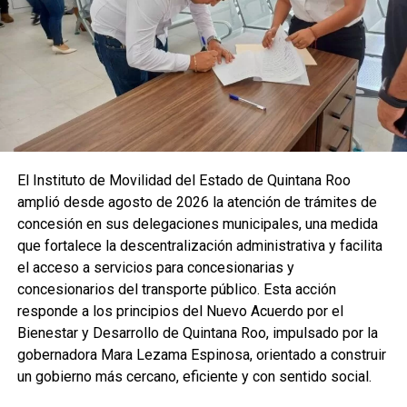
temperaturas seguirán siendo protagonistas en la región,
reforzando la importancia de medidas de autocuidado para
evitar golpes de calor.
Fuente: 5to Poder Agencia de Noticias
Recibe las noticias al instante
El Instituto de Movilidad del Estado de Quintana Roo
amplió desde agosto de 2026 la atención de trámites de
Únete al canal oficial de WhatsApp de
concesión en sus delegaciones municipales, una medida
Quinto Poder
y recibe las noticias más
que fortalece la descentralización administrativa y facilita
importantes de Quintana Roo directamente
el acceso a servicios para concesionarias y
en tu teléfono.
concesionarios del transporte público. Esta acción
responde a los principios del Nuevo Acuerdo por el
Unirme al canal de WhatsApp
Bienestar y Desarrollo de Quintana Roo, impulsado por la
gobernadora Mara Lezama Espinosa, orientado a construir
un gobierno más cercano, eficiente y con sentido social.