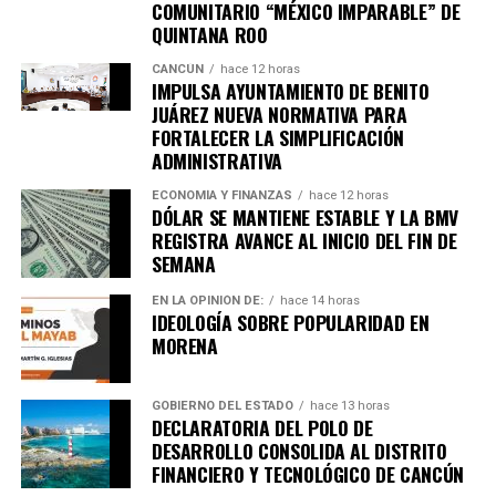
COMUNITARIO “MÉXICO IMPARABLE” DE
QUINTANA ROO
Recibe las noticias al instante
CANCÚN
hace 12 horas
IMPULSA AYUNTAMIENTO DE BENITO
Únete al canal oficial de WhatsApp de
JUÁREZ NUEVA NORMATIVA PARA
Quinto Poder
y recibe las noticias más
FORTALECER LA SIMPLIFICACIÓN
ADMINISTRATIVA
importantes de Quintana Roo directamente
en tu teléfono.
ECONOMÍA Y FINANZAS
hace 12 horas
DÓLAR SE MANTIENE ESTABLE Y LA BMV
REGISTRA AVANCE AL INICIO DEL FIN DE
Unirme al canal de WhatsApp
SEMANA
EN LA OPINIÓN DE:
hace 14 horas
IDEOLOGÍA SOBRE POPULARIDAD EN
MORENA
GOBIERNO DEL ESTADO
hace 13 horas
DECLARATORIA DEL POLO DE
DESARROLLO CONSOLIDA AL DISTRITO
FINANCIERO Y TECNOLÓGICO DE CANCÚN