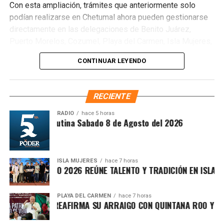
Con esta ampliación, trámites que anteriormente solo
podían realizarse en Chetumal ahora pueden gestionarse
directamente en las delegaciones de Benito Juárez,
Puerto Morelos, Cozumel, Playa del Carmen, Isla Mujeres,
Tulum y Felipe Carrillo Puerto, así como en las
CONTINUAR LEYENDO
subdelegaciones de Lázaro Cárdenas y José María
Morelos, siempre que la concesión corresponda a la
jurisdicción de cada oficina. Entre los procedimientos
RECIENTE
disponibles se encuentran
Cesión de derechos
,
Cesión
de derechos por defunción
,
Certificación de
RADIO
hace 5 horas
Síntesis Matutina Sabado 8 de Agosto del 2026
derechos
,
Modificación de concesión
y
Designación
de beneficiarios
.
ISLA MUJERES
hace 7 horas
EVICHE ISLEÑO 2026 REÚNE TALENTO Y TRADICIÓN EN ISLA MUJE
PLAYA DEL CARMEN
hace 7 horas
AFA MARÍN REAFIRMA SU ARRAIGO CON QUINTANA ROO Y LLAM