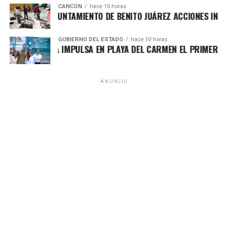
CANCÚN
hace 10 horas
ORTALECE AYUNTAMIENTO DE BENITO JUÁREZ ACCIONES INTEGR
GOBIERNO DEL ESTADO
hace 10 horas
ARA LEZAMA IMPULSA EN PLAYA DEL CARMEN EL PRIMER CENT
ANUNCIO
El titular del IMOVEQROO, Rafael Hernández Kotasek,
destacó que acercar estos servicios representa un avance
significativo para el sector transporte, al reducir tiempos
de traslado, costos y procesos burocráticos, además de
fortalecer una atención más transparente y accesible. Para
las concesiones de Chetumal, Bacalar y Mahahual, la
recepción de documentos continuará realizándose en las
oficinas centrales ubicadas en la capital del estado.
Con estas acciones, el IMOVEQROO consolida una
movilidad más incluyente y eficiente, colocando a las
personas en el centro de las políticas públicas y