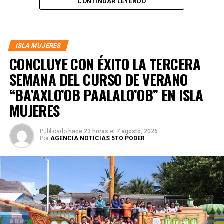
CONTINUAR LEYENDO
prestigio al destino.
ISLA MUJERES
CONCLUYE CON ÉXITO LA TERCERA
SEMANA DEL CURSO DE VERANO
“BA’AXLO’OB PAALALO’OB” EN ISLA
MUJERES
Publicado
hace 23 horas
el
7 agosto, 2026
Por
AGENCIA NOTICIAS 5TO PODER
El jurado reconoció el talento de las y los participantes,
otorgando el primer lugar a Pablo Enrique Castillo, quien
recibió un premio de 10 mil pesos. El segundo lugar fue
para Diego Martín Rosado, con 7 mil 500 pesos; mientras
que el tercer sitio lo obtuvo Pedro Canche, acreedor de 5