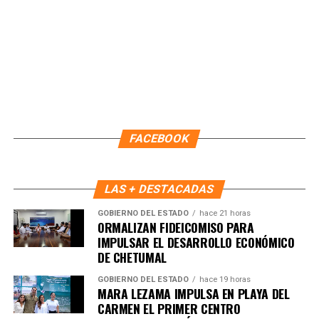
FACEBOOK
LAS + DESTACADAS
GOBIERNO DEL ESTADO
hace 21 horas
ORMALIZAN FIDEICOMISO PARA
IMPULSAR EL DESARROLLO ECONÓMICO
DE CHETUMAL
Recibe las noticias al instante
GOBIERNO DEL ESTADO
hace 19 horas
MARA LEZAMA IMPULSA EN PLAYA DEL
Únete al canal oficial de WhatsApp de
CARMEN EL PRIMER CENTRO
Quinto Poder
y recibe las noticias más