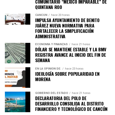
COMUNITARIO “MÉXICO IMPARABLE” DE
importantes de Quintana Roo directamente
QUINTANA ROO
en tu teléfono.
CANCÚN
hace 20 horas
IMPULSA AYUNTAMIENTO DE BENITO
JUÁREZ NUEVA NORMATIVA PARA
Unirme al canal de WhatsApp
FORTALECER LA SIMPLIFICACIÓN
ADMINISTRATIVA
ECONOMÍA Y FINANZAS
hace 21 horas
DÓLAR SE MANTIENE ESTABLE Y LA BMV
REGISTRA AVANCE AL INICIO DEL FIN DE
SEMANA
EN LA OPINIÓN DE:
hace 23 horas
IDEOLOGÍA SOBRE POPULARIDAD EN
MORENA
GOBIERNO DEL ESTADO
hace 21 horas
DECLARATORIA DEL POLO DE
DESARROLLO CONSOLIDA AL DISTRITO
FINANCIERO Y TECNOLÓGICO DE CANCÚN