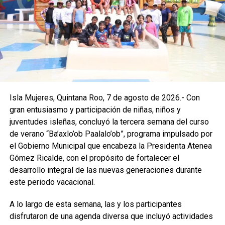
mil pesos. En cuarto lugar quedó Daniel Ruiz, con un
premio de 3 mil 500 pesos, y en quinto lugar Jacob Levi
Quintero, quien recibió 2 mil pesos.
El Gobierno Municipal destacó que este tipo de
actividades fortalecen la convivencia familiar, impulsan el
talento local y consolidan espacios donde la cultura, los
sabores y la participación ciudadana se integran en las
festividades del municipio. Con acciones como esta, Isla
Isla Mujeres, Quintana Roo, 7 de agosto de 2026.- Con
Mujeres reafirma su compromiso de preservar sus
gran entusiasmo y participación de niñas, niños y
tradiciones y promover el valor de su gastronomía como
juventudes isleñas, concluyó la tercera semana del curso
parte esencial de su identidad.
de verano “Ba’axlo’ob Paalalo’ob”, programa impulsado por
el Gobierno Municipal que encabeza la Presidenta Atenea
Fuente: 5to Poder Agencia de Noticias
Gómez Ricalde, con el propósito de fortalecer el
desarrollo integral de las nuevas generaciones durante
este periodo vacacional.
A lo largo de esta semana, las y los participantes
disfrutaron de una agenda diversa que incluyó actividades