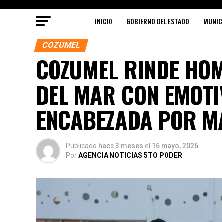
INICIO
GOBIERNO DEL ESTADO
MUNIC
COZUMEL
COZUMEL RINDE HOM
DEL MAR CON EMOTI
ENCABEZADA POR M
Publicado
hace 3 meses
el
16 mayo, 2026
Por
AGENCIA NOTICIAS 5TO PODER