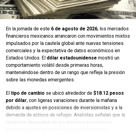
–
José María Morelos
— 33°C / sensación térmica 39°C
Conclusión: El calor será el principal protagonista del día,
por lo que se recomienda mantenerse hidratado, evitar la
En la jornada de este
6 de agosto de 2026
, los mercados
exposición prolongada al sol y tomar precauciones en
financieros mexicanos arrancaron con movimientos mixtos
actividades laborales y recreativas.
impulsados por la cautela global ante nuevas tensiones
comerciales y la expectativa de datos económicos en
Fuente: 5to Poder Agencia de Noticias
Estados Unidos. El
dólar estadounidense
mostró un
comportamiento volátil desde primeras horas,
manteniéndose dentro de un rango que refleja la presión
sobre las monedas emergentes.
Recibe las noticias al instante
El
tipo de cambio
se ubicó alrededor de
$18.12 pesos
Únete al canal oficial de WhatsApp de
por dólar
, con ligeras variaciones durante la mañana
Quinto Poder
y recibe las noticias más
debido a ajustes en posiciones de inversionistas y a la
importantes de Quintana Roo directamente
demanda de activos de refugio. Analistas señalan que la
en tu teléfono.
tendencia dependerá de los anuncios económicos
previstos para esta semana, especialmente los
Unirme al canal de WhatsApp