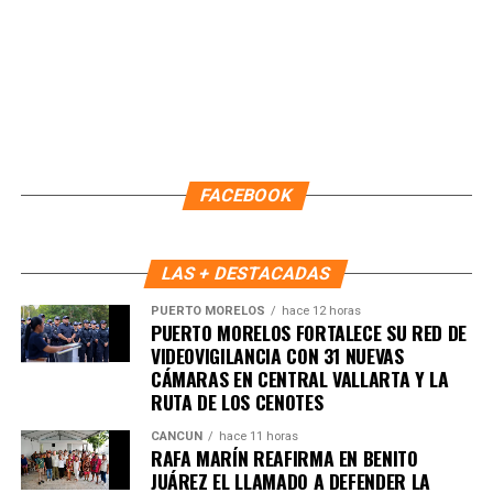
FACEBOOK
LAS + DESTACADAS
El coordinador estatal de Protección Civil, Guillermo Núñez
PUERTO MORELOS
hace 12 horas
PUERTO MORELOS FORTALECE SU RED DE
Leal, reconoció el esfuerzo del Ayuntamiento y señaló que
VIDEOVIGILANCIA CON 31 NUEVAS
el Atlas es una herramienta estratégica que permitirá
CÁMARAS EN CENTRAL VALLARTA Y LA
proteger la vida, el patrimonio y fortalecer comunidades
RUTA DE LOS CENOTES
más seguras. En tanto, la coordinadora municipal de
CANCÚN
hace 11 horas
Protección Civil, Irma Ávila Méndez, indicó que el
RAFA MARÍN REAFIRMA EN BENITO
documento cumple con la Ley General de Protección Civil
JUÁREZ EL LLAMADO A DEFENDER LA