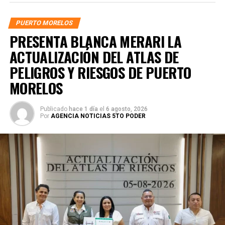
ese crecimiento y garantizar condiciones de seguridad
para habitantes, trabajadores y visitantes. “Con estas
PUERTO MORELOS
nuevas cámaras seguimos ampliando una herramienta
PRESENTA BLANCA MERARI LA
tecnológica que permite dar seguimiento y monitoreo a
ACTUALIZACIÓN DEL ATLAS DE
distintos puntos de esta zona del municipio”, afirmó.
PELIGROS Y RIESGOS DE PUERTO
MORELOS
Publicado
hace 1 día
el
6 agosto, 2026
Por
AGENCIA NOTICIAS 5TO PODER