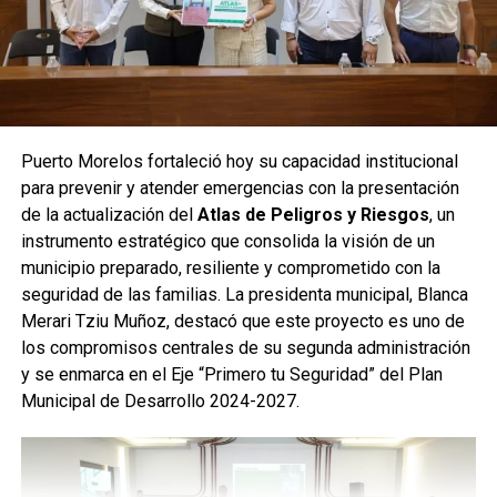
Los nuevos Puntos de Monitoreo Inteligente fueron
instalados en ubicaciones clave como Central Vallarta,
kilómetro 15; estación del Tren Maya, kilómetro 32; Torres
de Luz; cementera, kilómetro 2; Pozos Quiñones,
kilómetro 27; y Selvática, kilómetro 19. Cada PMI integra
cámaras fijas de alta definición, equipos dinámicos tipo
Puerto Morelos fortaleció hoy su capacidad institucional
PTZ con cobertura de 360 grados, lectores de placas
para prevenir y atender emergencias con la presentación
vehiculares y una repetidora que garantiza transmisión
de la actualización del
Atlas de Peligros y Riesgos
, un
continua hacia el Centro de Mando y Control Municipal.
instrumento estratégico que consolida la visión de un
Con esta expansión, Puerto Morelos alcanza una red de
municipio preparado, resiliente y comprometido con la
147 cámaras de videovigilancia
distribuidas en 30 PMI
seguridad de las familias. La presidenta municipal, Blanca
en todo el municipio. La Presidenta municipal adelantó que
Merari Tziu Muñoz, destacó que este proyecto es uno de
se continuará ampliando esta infraestructura para
los compromisos centrales de su segunda administración
fortalecer la prevención del delito y acompañar el
y se enmarca en el Eje “Primero tu Seguridad” del Plan
crecimiento ordenado de las comunidades.
Municipal de Desarrollo 2024-2027.
Fuente: 5to Poder Agencia de Noticias