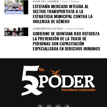
PLAYA DEL CARMEN
hace 12 horas
ESTEFANÍA MERCADO INTEGRA AL
SECTOR TRANSPORTISTA A LA
ESTRATEGIA MUNICIPAL CONTRA LA
VIOLENCIA DE GÉNERO
GOBIERNO DEL ESTADO
hace 14 horas
GOBIERNO DE QUINTANA ROO REFUERZA
LA PREVENCIÓN DE LA TRATA DE
PERSONAS CON CAPACITACIÓN
ESPECIALIZADA EN DERECHOS HUMANOS
Recibe las noticias al instante
Únete al canal oficial de WhatsApp de
Quinto Poder
y recibe las noticias más
importantes de Quintana Roo directamente
en tu teléfono.
Unirme al canal de WhatsApp