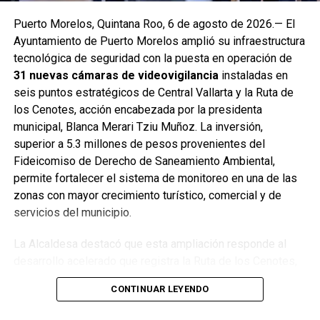
Puerto Morelos, Quintana Roo, 6 de agosto de 2026.— El
Ayuntamiento de Puerto Morelos amplió su infraestructura
tecnológica de seguridad con la puesta en operación de
31 nuevas cámaras de videovigilancia
instaladas en
seis puntos estratégicos de Central Vallarta y la Ruta de
los Cenotes, acción encabezada por la presidenta
municipal, Blanca Merari Tziu Muñoz. La inversión,
superior a 5.3 millones de pesos provenientes del
Fideicomiso de Derecho de Saneamiento Ambiental,
permite fortalecer el sistema de monitoreo en una de las
zonas con mayor crecimiento turístico, comercial y de
servicios del municipio.
La Alcaldesa destacó que esta ampliación responde al
desarrollo acelerado que registra la Ruta de los Cenotes,
corredor que se consolida como uno de los más
CONTINUAR LEYENDO
importantes del estado. Subrayó que la incorporación de
infraestructura tecnológica es esencial para acompañar