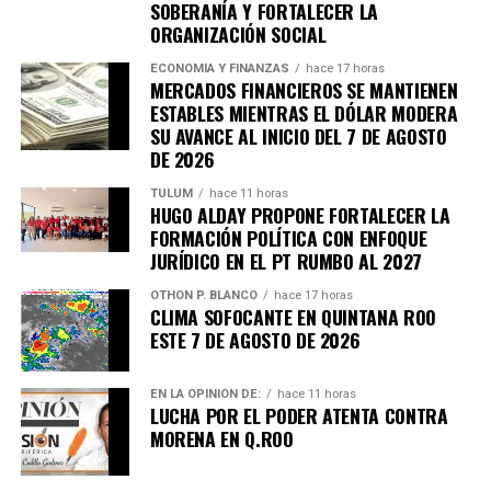
y se alinea al Atlas Nacional de Riesgos, fortaleciendo la
SOBERANÍA Y FORTALECER LA
ORGANIZACIÓN SOCIAL
planeación territorial y la capacidad de respuesta ante
emergencias.
ECONOMÍA Y FINANZAS
hace 17 horas
MERCADOS FINANCIEROS SE MANTIENEN
Especialistas detallaron que el Atlas integra cartografía
ESTABLES MIENTRAS EL DÓLAR MODERA
municipal, banco de datos para manejo de desastres,
SU AVANCE AL INICIO DEL 7 DE AGOSTO
DE 2026
sistemas de información geográfica, simulación en tiempo
real y herramientas de referencia para emergencias. En el
TULUM
hace 11 horas
evento participaron autoridades municipales,
HUGO ALDAY PROPONE FORTALECER LA
FORMACIÓN POLÍTICA CON ENFOQUE
representantes institucionales y sociedad civil.
JURÍDICO EN EL PT RUMBO AL 2027
Fuente: 5to Poder Agencia de Noticias
OTHON P. BLANCO
hace 17 horas
CLIMA SOFOCANTE EN QUINTANA ROO
ESTE 7 DE AGOSTO DE 2026
EN LA OPINIÓN DE:
hace 11 horas
LUCHA POR EL PODER ATENTA CONTRA
MORENA EN Q.ROO