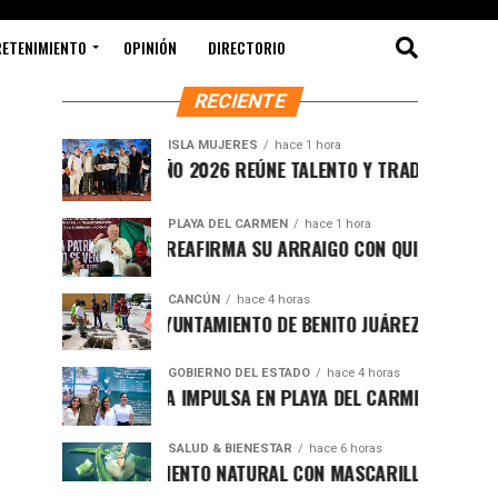
RETENIMIENTO
OPINIÓN
DIRECTORIO
RECIENTE
ISLA MUJERES
hace 1 hora
CEVICHE ISLEÑO 2026 REÚNE TALENTO Y TRADICIÓN EN ISLA M
PLAYA DEL CARMEN
hace 1 hora
RAFA MARÍN REAFIRMA SU ARRAIGO CON QUINTANA ROO Y LL
CANCÚN
hace 4 horas
FORTALECE AYUNTAMIENTO DE BENITO JUÁREZ ACCIONES INTE
GOBIERNO DEL ESTADO
hace 4 horas
MARA LEZAMA IMPULSA EN PLAYA DEL CARMEN EL PRIMER CE
SALUD & BIENESTAR
hace 6 horas
REJUVENECIMIENTO NATURAL CON MASCARILLA DE SÁBILA