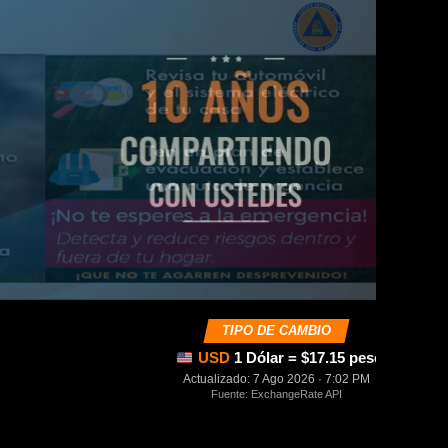
TIPO DE CAMBIO
USD
1 Dólar = $17.15 pesos mexica
Actualizado: 7 Ago 2026 · 7:02 PM
Fuente: ExchangeRate API