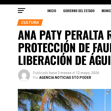
INICIO
GOBIERNO DEL ESTADO
MUNIC
CULTURA
ANA PATY PERALTA 
PROTECCIÓN DE FAU
LIBERACIÓN DE ÁGU
Publicado
hace 3 meses
el
12 mayo, 2026
Por
AGENCIA NOTICIAS 5TO PODER