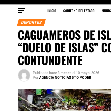
INICIO
GOBIERNO DEL ESTADO
MUNIC
DEPORTES
CAGUAMEROS DE ISL
“DUELO DE ISLAS” C
CONTUNDENTE
Publicado
hace 3 meses
el
10 mayo, 2026
Por
AGENCIA NOTICIAS 5TO PODER