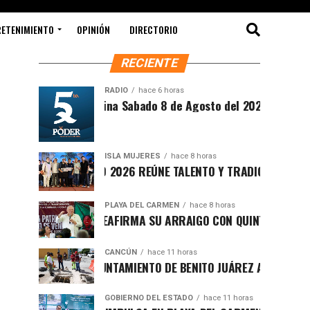
RETENIMIENTO
OPINIÓN
DIRECTORIO
RECIENTE
RADIO
hace 6 horas
íntesis Matutina Sabado 8 de Agosto del 2026
ISLA MUJERES
hace 8 horas
EVICHE ISLEÑO 2026 REÚNE TALENTO Y TRADICIÓN EN ISLA MUJE
PLAYA DEL CARMEN
hace 8 horas
AFA MARÍN REAFIRMA SU ARRAIGO CON QUINTANA ROO Y LLAM
CANCÚN
hace 11 horas
ORTALECE AYUNTAMIENTO DE BENITO JUÁREZ ACCIONES INTEGR
GOBIERNO DEL ESTADO
hace 11 horas