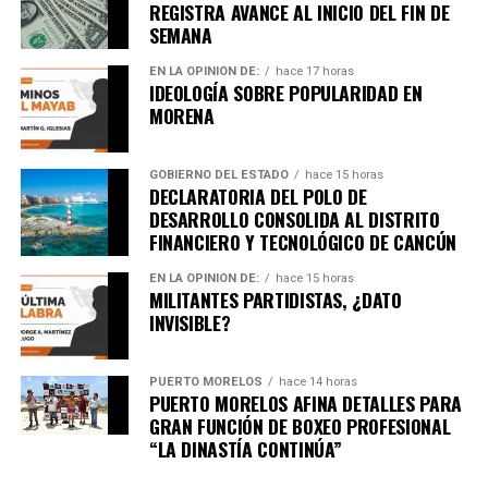
REGISTRA AVANCE AL INICIO DEL FIN DE
SEMANA
EN LA OPINIÓN DE:
hace 17 horas
IDEOLOGÍA SOBRE POPULARIDAD EN
MORENA
GOBIERNO DEL ESTADO
hace 15 horas
DECLARATORIA DEL POLO DE
DESARROLLO CONSOLIDA AL DISTRITO
Recibe las noticias al instante
FINANCIERO Y TECNOLÓGICO DE CANCÚN
Únete al canal oficial de WhatsApp de
EN LA OPINIÓN DE:
hace 15 horas
MILITANTES PARTIDISTAS, ¿DATO
Quinto Poder
y recibe las noticias más
INVISIBLE?
importantes de Quintana Roo directamente
en tu teléfono.
PUERTO MORELOS
hace 14 horas
PUERTO MORELOS AFINA DETALLES PARA
Unirme al canal de WhatsApp
GRAN FUNCIÓN DE BOXEO PROFESIONAL
“LA DINASTÍA CONTINÚA”