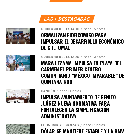
Durante la sesión también se tomó protesta a Nagib
LAS + DESTACADAS
Eduardo Flores Jiménez, Oficial Mayor, como nuevo
integrante del COPLADEMUN y coordinador del Subcomité
GOBIERNO DEL ESTADO
hace 15 horas
ORMALIZAN FIDEICOMISO PARA
Sectorial de Fortalecimiento Institucional.
IMPULSAR EL DESARROLLO ECONÓMICO
DE CHETUMAL
Con estas acciones, el Gobierno de Playa del Carmen
reafirma su compromiso con una planeación estratégica,
GOBIERNO DEL ESTADO
hace 13 horas
MARA LEZAMA IMPULSA EN PLAYA DEL
transparente y participativa para consolidar un desarrollo
CARMEN EL PRIMER CENTRO
urbano ordenado y una infraestructura de calidad.
COMUNITARIO “MÉXICO IMPARABLE” DE
QUINTANA ROO
Fuente: 5to Poder Agencia de Noticias
CANCÚN
hace 14 horas
IMPULSA AYUNTAMIENTO DE BENITO
JUÁREZ NUEVA NORMATIVA PARA
FORTALECER LA SIMPLIFICACIÓN
ADMINISTRATIVA
ECONOMÍA Y FINANZAS
hace 15 horas
DÓLAR SE MANTIENE ESTABLE Y LA BMV