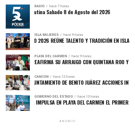
RADIO
hace 7 horas
Síntesis Matutina Sabado 8 de Agosto del 2026
Recibe las noticias al instante
ISLA MUJERES
hace 9 horas
EVICHE ISLEÑO 2026 REÚNE TALENTO Y TRADICIÓN EN ISLA MUJ
Únete al canal oficial de WhatsApp de
Quinto Poder
y recibe las noticias más
PLAYA DEL CARMEN
hace 9 horas
RAFA MARÍN REAFIRMA SU ARRAIGO CON QUINTANA ROO Y LLAM
importantes de Quintana Roo directamente
El secretario de Planeación y Evaluación, Rolando Méndez
en tu teléfono.
Navarro, informó que se incorporó una nueva acción
CANCÚN
hace 12 horas
financiada con FORTAMUN para el desarrollo y operación
ORTALECE AYUNTAMIENTO DE BENITO JUÁREZ ACCIONES INTEGR
Unirme al canal de WhatsApp
del sistema informático del impuesto ISABI, con una
inversión de
29 millones 365 mil 855.12 pesos
,
GOBIERNO DEL ESTADO
hace 13 horas
MARA LEZAMA IMPULSA EN PLAYA DEL CARMEN EL PRIMER CENT
herramienta que permitirá fortalecer la recaudación y
modernizar los procesos administrativos.
En materia de infraestructura social, el POA 2026 mantiene
ANUNCIO
proyectos clave como la construcción de infraestructura