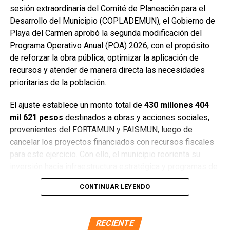
que México es un país libre y democrático, y llamó a no
sesión extraordinaria del Comité de Planeación para el
dejarse influenciar por campañas de desinformación.
Desarrollo del Municipio (COPLADEMUN), el Gobierno de
Finalmente, destacó que las asambleas informativas
Playa del Carmen aprobó la segunda modificación del
continuarán realizándose en distintos puntos de Quintana
Programa Operativo Anual (POA) 2026, con el propósito
Roo para fortalecer la organización ciudadana y la
de reforzar la obra pública, optimizar la aplicación de
participación informada.
recursos y atender de manera directa las necesidades
prioritarias de la población.
Fuente: 5to Poder Agencia de Noticias
El ajuste establece un monto total de
430 millones 404
mil 621 pesos
destinados a obras y acciones sociales,
provenientes del FORTAMUN y FAISMUN, luego de
cancelar los proyectos financiados con recursos fiscales
para este ejercicio. Con ello, el municipio reorienta su
inversión hacia infraestructura estratégica y programas de
impacto social.
CONTINUAR LEYENDO
RECIENTE