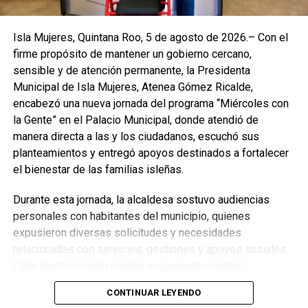
Isla Mujeres, Quintana Roo, 5 de agosto de 2026.– Con el
firme propósito de mantener un gobierno cercano,
sensible y de atención permanente, la Presidenta
Municipal de Isla Mujeres, Atenea Gómez Ricalde,
encabezó una nueva jornada del programa “Miércoles con
la Gente” en el Palacio Municipal, donde atendió de
manera directa a las y los ciudadanos, escuchó sus
planteamientos y entregó apoyos destinados a fortalecer
el bienestar de las familias isleñas.
Durante esta jornada, la alcaldesa sostuvo audiencias
Con estas acciones, la administración municipal reafirma
personales con habitantes del municipio, quienes
su compromiso de proteger la integridad de las personas
expusieron diversas solicitudes y necesidades
y consolidar a Isla Mujeres como un destino ordenado,
relacionadas con servicios, gestiones y apoyos sociales.
seguro y con servicios de calidad para quienes lo visitan
Cada planteamiento recibió seguimiento puntual,
durante esta temporada vacacional.
reafirmando el compromiso de la administración municipal
CONTINUAR LEYENDO
de brindar respuestas oportunas y mantener un diálogo
Fuente: 5to Poder Agencia de Noticias