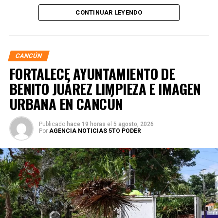
Movilidad de Quintana Roo (IMOVEQROO), Rafael
CONTINUAR LEYENDO
Hernández Kotasek, y la titular del IMDAI, Bárbara
Jackeline Iturralde Ortiz, para verificar la operación del
módulo y constatar la atención brindada a la ciudadanía.
CANCÚN
FORTALECE AYUNTAMIENTO DE
BENITO JUÁREZ LIMPIEZA E IMAGEN
URBANA EN CANCÚN
Publicado
hace 19 horas
el
5 agosto, 2026
Por
AGENCIA NOTICIAS 5TO PODER
Durante la visita, el titular de IMOVEQROO explicó que la