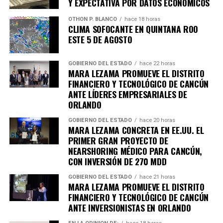
Y EXPECTATIVA POR DATOS ECONÓMICOS
Recibe las noticias al instante
OTHON P. BLANCO
hace 18 horas
CLIMA SOFOCANTE EN QUINTANA ROO
ESTE 5 DE AGOSTO
Únete al canal oficial de WhatsApp de
Quinto Poder
y recibe las noticias más
importantes de Quintana Roo directamente
GOBIERNO DEL ESTADO
hace 22 horas
MARA LEZAMA PROMUEVE EL DISTRITO
en tu teléfono.
FINANCIERO Y TECNOLÓGICO DE CANCÚN
ANTE LÍDERES EMPRESARIALES DE
Unirme al canal de WhatsApp
ORLANDO
GOBIERNO DEL ESTADO
hace 20 horas
MARA LEZAMA CONCRETA EN EE.UU. EL
PRIMER GRAN PROYECTO DE
NEARSHORING MÉDICO PARA CANCÚN,
CON INVERSIÓN DE 270 MDD
GOBIERNO DEL ESTADO
hace 21 horas
MARA LEZAMA PROMUEVE EL DISTRITO
FINANCIERO Y TECNOLÓGICO DE CANCÚN
ANTE INVERSIONISTAS EN ORLANDO