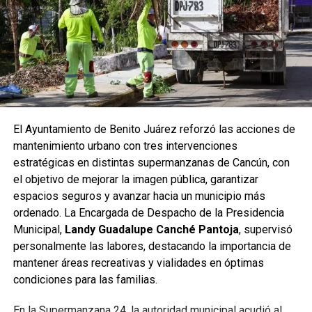
credencial permitirá a los beneficiarios acceder a la Tarifa
Social en la nueva Ruta 27 Puente Nichupté, parte del
Sistema de Movilidad del Bienestar Quintanarroense
(MOBI), y posteriormente en las demás rutas conforme el
sistema se expanda. Subrayó que la identificación es
única e intransferible, incluye fotografía y requiere
documentación básica como identificación oficial,
comprobante de domicilio y certificados correspondientes
El Ayuntamiento de Benito Juárez reforzó las acciones de
según cada modalidad.
mantenimiento urbano con tres intervenciones
estratégicas en distintas supermanzanas de Cancún, con
Asimismo, se destacó que en las oficinas del IMDAI se
el objetivo de mejorar la imagen pública, garantizar
puede tramitar el certificado de discapacidad para quienes
espacios seguros y avanzar hacia un municipio más
aún no lo tengan, lo que facilita realizar todo el proceso en
ordenado. La Encargada de Despacho de la Presidencia
un solo lugar, con atención inclusiva y sin trámites
Municipal,
Landy Guadalupe Canché Pantoja
, supervisó
adicionales.
personalmente las labores, destacando la importancia de
mantener áreas recreativas y vialidades en óptimas
La Ruta 27, de 64 kilómetros, conectará diversas zonas
condiciones para las familias.
habitacionales con avenidas principales y la nueva
infraestructura del Puente Nichupté, fortaleciendo la
En la Supermanzana 24, la autoridad municipal acudió al