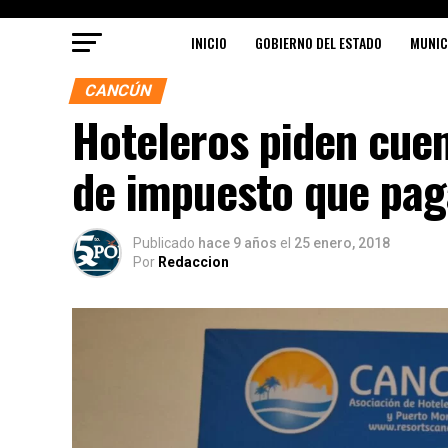
INICIO
GOBIERNO DEL ESTADO
MUNIC
CANCÚN
Hoteleros piden cue
de impuesto que pag
Publicado
hace 9 años
el
25 enero, 2018
Por
Redaccion