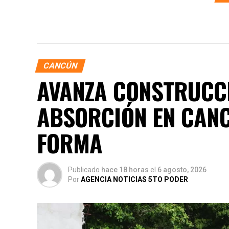
CANCÚN
AVANZA CONSTRUCCI
ABSORCIÓN EN CANC
FORMA
Publicado
hace 18 horas
el
6 agosto, 2026
Por
AGENCIA NOTICIAS 5TO PODER