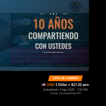
TIPO DE CAMBIO
USD
1 Dólar = $17.22 pesos mexica
Actualizado: 6 Ago 2026 · 7:02 PM
Fuente: ExchangeRate API