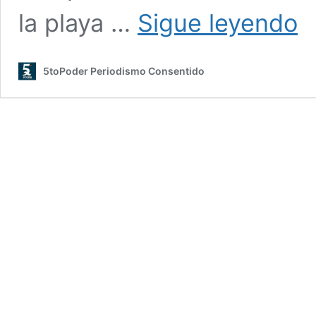
BU
la playa …
Sigue leyendo
A
TUR
“TR
5toPoder Periodismo Consentido
PO
EL
MA
DE
ISL
MU